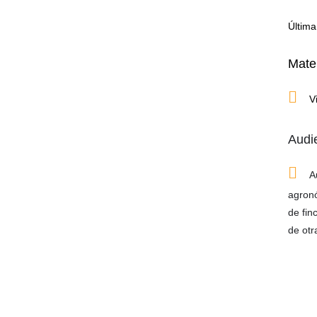
Última
Mater
V
Audi
A
agronó
de fin
de otr